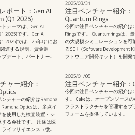
2025
/
03
/
31
検索結果ページの上位に表示さ
CR（光学文字認識）によ
ポート：Gen AI
注目ベンチャー紹介：
ックを獲得することを目的とし
といったアナログ情報をテ
m (Q1 2025)
Quantum Rings
のに対し、GEOはChatGPTやCla
タに変換します。次に
トテーマは、Gen AI
今回の注目ベンチャーの紹介はQu
の生成AIが生成する回答そのも
t, Transform, Load）のプロセ
(Q1 2025)です。‍Gen AI
Ringsです。 Quantumringsは
社のコンテンツが引用・参照さ
したデータを整形・クレン
 (Q1 2025)では、25年Q1にお
の大規模シミュレーションを可
とを目指します。GEOはAIの回
既存のシステムやデータベ
AIに関連する規制、資金調
るSDK（Software Development 
名前が上がることを競うアプロ
します。さらに近年は
ップデート、パートナーシ
フトウェア開発キット）を開発
す。AIにとって信頼できる知識
模言語モデル）を組み合わ
などを包括的にまとめてい
子コンピューティング企業です。
て認識されることが重要であり
意味理解、要約、分類、リ
カのAI大統領令やその他
評価基準や対策は従来のSEOと
意思決定支援など高度な処
2025
/
01
/
05
関する動きも活発になって
るものになっています。
なっています。これによ
チャー紹介：
注目ベンチャー紹介：Ca
 AIを取り巻く環境は常に変
よる入力やチェック作業を
ptics
今回の注目ベンチャーの紹介はCa
す。日本も世界一AIフレ
し、業務効率と精度の向上
す。 Cakeは、オープンソースの
ンチャーの紹介はRamona
を目指すことをAIホワイ
現できる点が大きな特徴で
フラストラクチャを管理するプ
 Ramona Opticsは、多点イ
024でまとめており、引き
金融、保険、製造、医療など
フォームを提供しています。
サを使用した検査装置・シ
市場環境が予測されます。
で導入が進んでおり、デジ
発する会社です。 用途は医
リカの輸出規制や、AIモ
スフォーメーションを加速
、ライフサイエンス（微生
ーニングと著作権の問題、
な基盤技術となっていま