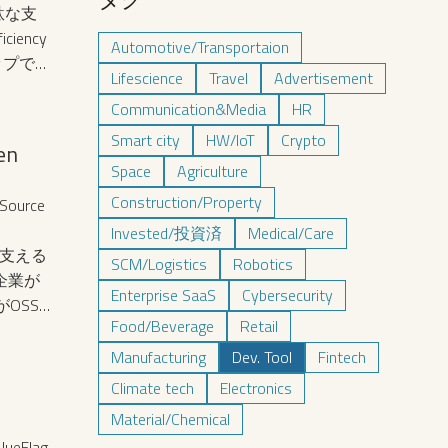
駄な支
ciency
Automotive/Transportaion
ップで
Lifescience
Travel
Advertisement
Communication&Media
HR
Smart city
HW/IoT
Crypto
n
Space
Agriculture
Construction/Property
urce
Invested/投資済
Medical/Care
Tを支える
SCM/Logistics
Robotics
企業が
Enterprise SaaS
Cybersecurity
OSS
Food/Beverage
Retail
OSで
OSSは
Manufacturing
Dev. Tool
Fintech
役割を
Climate tech
Electronics
SSを
Material/Chemical
して活
Flag