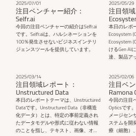
2025
/
07
/
01
2025
/
05
/
29
です。まずO
注目ベンチャー紹介：
注目領域レ
り紙やPDF
Selfr.ai
Ecosyste
キストデー
今回の注目ベンチャーの紹介はSelfr.ai
本日のレポー
ETL（Extrac
です。Selfr.aiは、ハルシネーションを
Ecosystem 
スで、抽出
100％発生させないビジネスインテリ
Ecosystem
ジングし、
ジェンスツールを提供しています。
けるGen 
ースに統合
達、製品ア
LLM（大規
ップの状況
せ、文書の
ます。アメリ
スク検知、
2025
/
03
/
14
2025
/
02
/
06
の国のAIに
理が可能に
注目領域レポート：
注目ベン
おり、Gen
り、人手に
Unstructured Data
Ramona O
化をしていま
大幅に削減
本日のレポートテーマは、Unstructured
今回の注目ベ
ンドリーな国
を同時に実
Dataです。‍Unstructured Data（非構造
Opticsです。
トペーパー2
す。IDPは
化データ）とは、特定の事前定義され
メージセン
続き活発な
幅広い業界
たデータモデルや形式に従わない情報
ステムを開
一方で、アメ
タルトラン
のことを指し、テキスト、画像、オー
療（細胞）
デルのトレ
させる重要