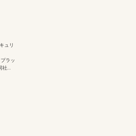
のセキュリ
ice）プラッ
同社プ
で、自
ティ機
できる