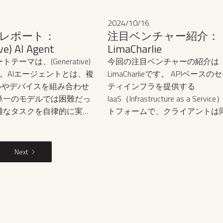
体（ウェハ・半導体パッケ
ルシネーションの問題も存
察・検査になります。
規制と発展のバランスを取
2024
/
10
/
16
論されています。
レポート：
注目ベンチャー紹介：
ve) AI Agent
LimaCharlie
テーマは、(Generative)
今回の注目ベンチャーの紹介は
tです。‍AIエージェントとは、複
LimaCharlieです。 APIベース
ルやデバイスを組み合わせ
ティインフラを提供する
単一のモデルでは困難だっ
IaaS（Infrastructure as a Serv
雑なタスクを自律的に実行
トフォームで、クライアントは
テムのことを指し、細かな
ラットフォームを利用すること
とも自律的に目的に向かっ
社のIT環境に合わせてセキュリ
なしてくれるのが「AIエ
能を柔軟にカスタマイズ・制御
Next
です。 企業がAIエージェ
ようになります。
することで、業務の自動化
なコスト削減や、人的ミス
時間365日の安定稼働な
メリットを期待することが