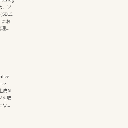
在化し
y は、ソ
S開発
DLC:
センス
le）にお
ークに
管理
断が進
強化す
より、
いま
から、
つあり
ive
ive
、生成AI
ツを取
たな最
ne
ジン最適
ジンで