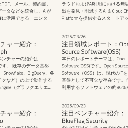
PDF、メール、契約書、
ラウドおよびAI利用における無
ータなどを統合し、AIが
出を発見・削減するAI & Cloud Effi
確に活用できる「エンター
Platformを提供するスタートア
データ基盤」を提供する企
す。
2026
/
03
/
26
チャー紹介：
注目領域レポート：Ope
aph
Source Software(OSS)
ベンチャーの紹介は
本日のレポートテーマは、Open So
aphです。 既存のデータ基盤
Software(OSS)です。‍Open Source
s、Snowflake、BigQuery、各
Software（OSS）は、現代のI
イクなど）の上で動作する
基盤として不可欠な存在です。
ery Engine（グラフクエリエン
利用するソフトウェアの約96％が
り、データを移動・複製す
に依存しており、スマートフォン
リアルタイムにグラフ分析
もAndroidが主流を占めるなど、
2025
/
09
/
23
るプロダクトです。
デジタル公共インフラとしての
チャー紹介：
注目ベンチャー紹介：
強めています。一方で、優れたO
o
BlueFlag Security
クラウド企業が自社サービスと
ベンチャーの紹介は
今回の注目ベンチャーの紹介はBlue