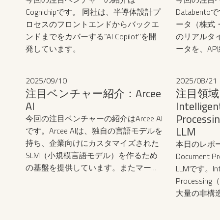
理する「オーケストレーション能力」
Cognichipです。 同社は、半導体設計プ
Databen
を持つ企業に価値が集中すると予測さ
ロセスのフロントエンドからバックエ
ータ（株式
れます。
ンドまでをカバーする”AI Copilot"を開
のリアルタ
発しています。
ータを、AP
るアメリカ
す。
2025
/
09
/
10
2025
/
08
/
21
注目ベンチャー紹介：Arcee
注目領域
AI
Intellige
Processin
今回の注目ベンチャーの紹介はArcee AI
LLM
です。Arcee AIは、独自の言語モデルを
持ち、企業向けにカスタマイズされた
本日のレポートテ
SLM（小規模言語モデル）を作るため
Document Pro
の基盤を提供しています。またマージ
LLMです。‍Inte
キットを用いたSLMの統合を行うこと
Process
も可能です。
大量の非構
書、報告書
処理・活用