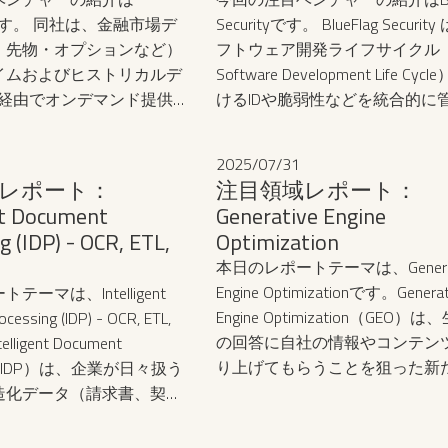
用するフリーライドの問題が顕
toです。 同社は、金融市場デ
Securityです。 BlueFlag Securit
ています。これに対抗して、OS
・先物・オプションなど）
フトウェア開発ライフサイクル（S
企業は商用利用を制限するライ
イムおよびヒストリカルデ
Software Development Life Cyc
へ移行し、クラウド企業はフォ
I経由でオンデマンド提供す
けるIDや脆弱性などを統合的に
よって対応するなど、業界の分
発のデータインフラ企業で
し、セキュリティガバナンスを
んでいます。さらにAIの発展に
るプラットフォームを提供して
価値の源泉は人間が書くコード
2025
/
07
/
31
す。
データや計算資源へと移行しつ
レポート：
注目領域レポート：
ます。
nt Document
Generative Engine
g (IDP) - OCR, ETL,
Optimization
本日のレポートテーマは、Generat
Engine Optimizationです。‍Generat
ーマは、Intelligent
Engine Optimization（GEO）は
cessing (IDP) - OCR, ETL,
の回答に自社の情報やコンテン
lligent Document
り上げてもらうことを狙った新
ing（IDP）は、企業が日々扱う
適化戦略です。従来のSearch Engi
造化データ（請求書、契約
Optimization（SEO、検索エン
、Eメールなど）を自動的に
化）がGoogleのような検索エン
するための包括的な仕組み