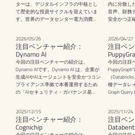
ターは、デジタルインフラの中核とし
内に分散した
て歴史的な投資サイクルを迎えていま
音声、財務デ
す。世界のデータセンター電力消費量
安全かつ正
は、AI需要により2030年までに倍増す
プライズAI
る見込みです。現在、送電網への接続
業です。
2026
/
05
/
26
2026
/
04
/
27
待ち（5〜7年）や複雑な許認可、変圧
注目ベンチャー紹介：
注目ベン
器の不足といった物理的・規制的な制
Dynamo AI
PuppyGr
約が大きなボトルネックとなっていま
今回の注目ベンチャーの紹介は、
今回の注目
す。これに対し、データセンター敷地
Dynamo AIです。Dynamo AI は、企業が
PuppyGr
内で自前で発電する「BYOP（Bring
生成AIやAIエージェントを安全かつコン
（Databrick
Your Own Power）」への移行や、AIを
プライアンス準拠で本番運用するため
種データレ
活用した認可手続きの自動化が進んで
の「AIセキュリティ・ガバナンス基
Graph Qu
います。また、従来の空冷では不十分
盤」を提供する企業です。
ジン）であ
な高い電力密度に対応するため、液冷
ることなく
技術への完全移行も不可欠です。今後
2025
/
12
/
15
2025
/
11
/
24
を可能にす
は、資金力に加え、ロボティクスによ
注目ベンチャー紹介：
注目ベン
る労働力不足の解消や、エネルギー経
Cognichip
Databent
済と物理資産をリアルタイムで統合管
今回の注目ベンチャーの紹介は
今回の注目