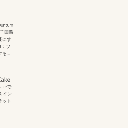
れクリ
ていた
udeなど
ntum
のに自
、量子回路
れるこ
能にす
答に直接
Kit：ソ
ーチで
する量
源とし
‍
、その
は異な
ke
keで
AIイン
ラット