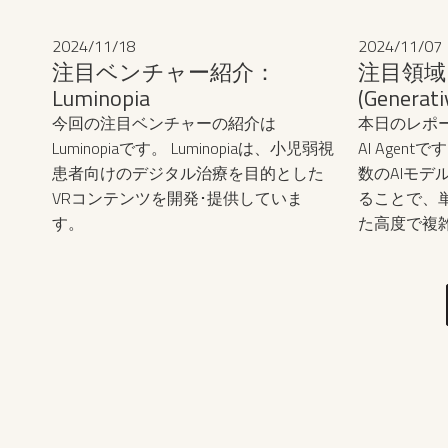
ディオ、ビデオなどの形式が含まれ、
物）、半導
AIによるハ
す。
構造化データと比較して、情報は豊富
ージ）の観
在し、AIの
2024
/
11
/
18
2024
/
11
/
07
ですが、処理、分析が複雑になりま
ることが議
注目ベンチャー紹介：
注目領域
す。現在のデータ駆動型のビジネス環
Luminopia
(Generati
境では、非構造化データは重要な役割
今回の注目ベンチャーの紹介は
本日のレポート
を果たしており、非構造化データはす
Luminopiaです。 Luminopiaは、小児弱視
AI Agen
べてのデジタルデータの約80〜90%を
患者向けのデジタル治療を目的とした
数のAIモデ
占め、指数関数的に増加しています。
VRコンテンツを開発･提供していま
ることで、
非構造化データを効果的に活用する能
す。
た高度で複
力は、企業に大きな競争優位性をもた
できるシス
らす可能性があり、非構造化データか
指示がなく
ら得られる洞察は、意思決定の改善、
てタスクをこ
顧客洞察、イノベーションにつながる
ージェント」
と予想されます。
ントを活用
による大幅
の防止、24
ど、多くの