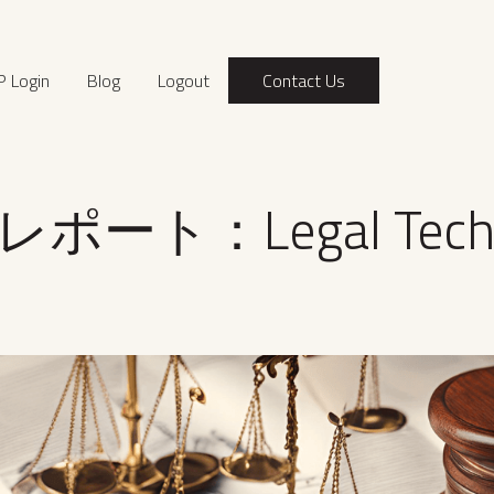
P Login
Blog
Logout
Contact Us
ポート：Legal Tec