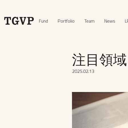
Fund
Portfolio
Team
News
L
注目領域レ
2025
.
02
.
13