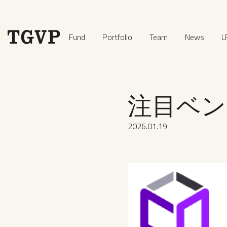
Fund
Portfolio
Team
News
L
注目ベンチ
2026
.
01
.
19