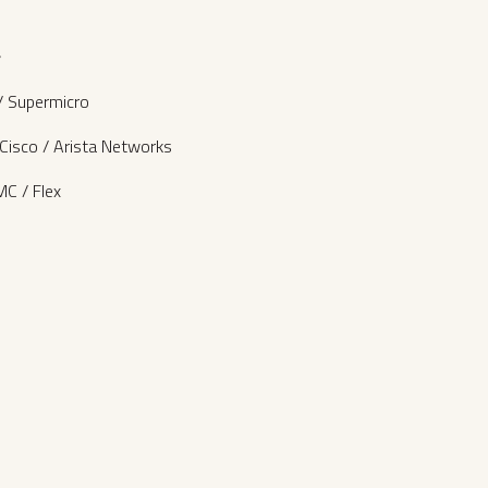
ー
 Supermicro
sco / Arista Networks
 / Flex