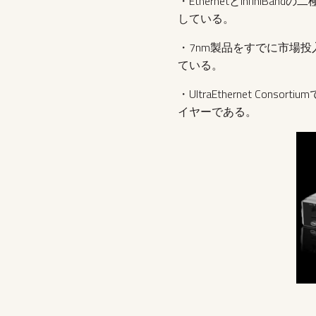
・EthernetとInfi
している。
・7nm製品をすでに市場投入
ている。
・UltraEthernet 
イヤーである。