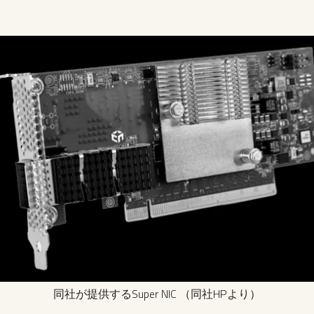
同社が提供するSuper NIC （同社HPより）