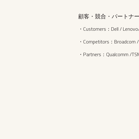
顧客・競合・パートナ
・Customers：Dell / Lenovo/
・Competitors：Broadcom /Ci
・Partners：Qualcomm /TSMC