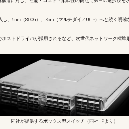
niBandの二極構造に対し、性能・コスト・柔軟性の観点で第三の選択
し、5nm（800G）、3nm（マルチダイ／UCIe）へと続く明確
Consortiumでホストドライバが採用されるなど、次世代ネットワー
同社が提供するボックス型スイッチ（同社HPより）