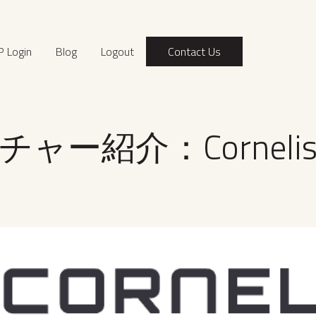
P Login
Blog
Logout
Contact Us
ャー紹介：Corneli