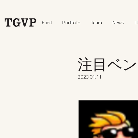
Fund
Portfolio
Team
News
L
注目ベンチ
2023
.
01
.
11