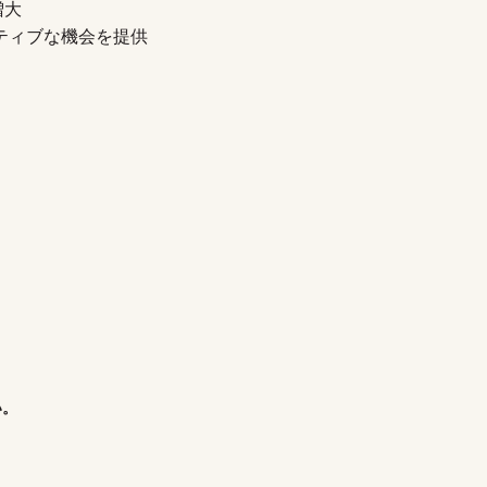
増大
プティブな機会を提供
い。