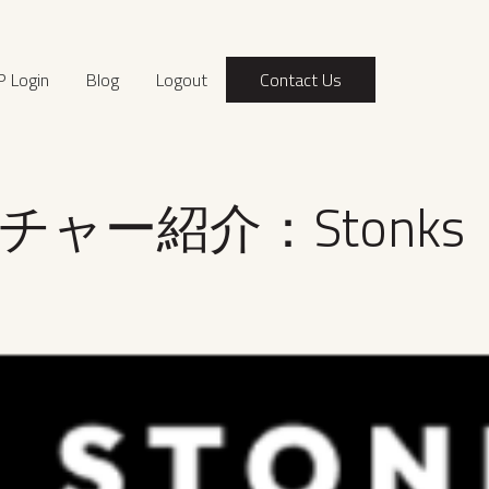
P Login
Blog
Logout
Contact Us
ャー紹介：Stonks