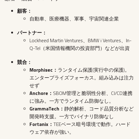
顧客：
自動車、医療機器、軍事、宇宙関連企業
パートナー：
Lockheed Martin Ventures、BMW i Ventures、In-
Q-Tel（米国情報機関の投資部門）などが出資
競合：
Morphisec：
ランタイム保護(実行中の保護)。
エンタープライズフォーカス。組み込みは注力
せず
Anchore：
SBOM管理と脆弱性分析、CI/CD連携
に強み。一方でランタイム防御なし。
GrammaTech：
静的解析、コード品質分析など
開発時支援。一方でバイナリ防御なし
Fortanix：
TEEベース暗号環境で動作。ハード
ウェア依存が強い。