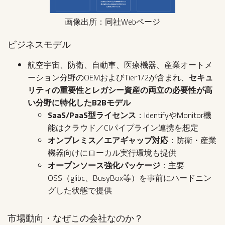
画像出所：同社Webページ
ビジネスモデル
航空宇宙、防衛、自動車、医療機器、産業オートメ
ーション分野のOEMおよびTier1/2が含まれ、
セキュ
リティの重要性とレガシー資産の両立の必要性が高
い分野に特化したB2Bモデル
SaaS/PaaS型ライセンス
：IdentifyやMonitor機
能はクラウド／CIパイプライン連携を想定
オンプレミス／エアギャップ対応
：防衛・産業
機器向けにローカル実行環境も提供
オープンソース強化パッケージ
：主要
OSS（glibc、BusyBox等）を事前にハードニン
グした状態で提供
市場動向・なぜこの会社なのか？