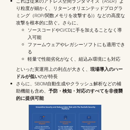
これは従来のアドレス空間ランダマイズ（ASLR）よ
り粒度が細かく、リターンオリエンテッドプログラ
ミング（ROP/関数メモリを攻撃する)）などの高度な
攻撃を根本的に防ぐ。さらに、
ソースコードやCI/CDに手を加えることなく導
入可能
ファームウェアやレガシーソフトにも適用でき
る
軽量で性能劣化がなく、組込み環境にも対応
といった実運用上の利点が大きく、
現場導入のハー
ドルが低い
のが特長
さらに、SBOM自動生成やクラッシュ解析などの補
助機能も含め、
予防・検知・対応のすべてを非侵襲
的に提供可能