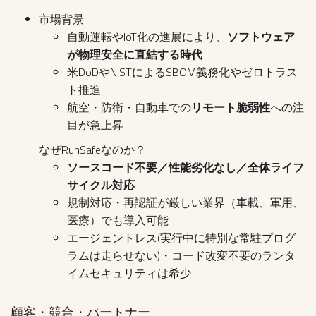
市場背景
自動運転やIoT化の進展により、
ソフトウェア
が物理安全に直結する時代
米DoDやNISTによるSBOM義務化やゼロトラス
ト推進
航空・防衛・自動車での
リモート脆弱性
への注
目が急上昇
なぜRunSafeなのか？
ソースコード不要／性能劣化なし／全体ライフ
サイクル対応
規制対応・再認証が厳しい業界（車載、軍用、
医療）でも導入可能
エージェントレス(実行中に特別な常駐プログ
ラムは走らせない)・コード改変不要のランタ
イムセキュリティは希少
顧客・競合・パートナー