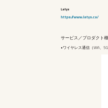
Latys
https://www.latys.ca/
サービス／プロダクト
•ワイヤレス通信（Wifi