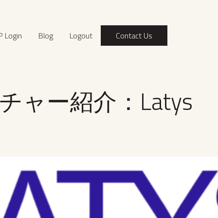
P Login
Blog
Logout
Contact Us
チャー紹介：Latys