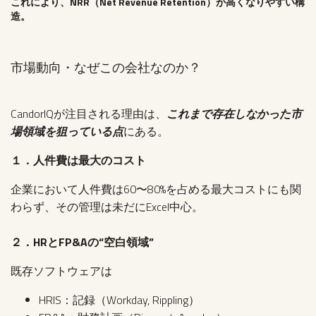
これにより、
NRR（Net Revenue Retention）が高くなりやすい構
造
。
市場動向・なぜこの会社なのか？
CandorIQが注目される理由は、
これまで存在しなかった市
場領域を狙っている点
にある。
１．人件費は最大のコスト
企業において人件費は60〜80%を占める最大コストにも関
わらず、その管理は未だにExcel中心。
２．HRとFP&Aの“空白領域”
既存ソフトウェアは
HRIS：記録（Workday, Rippling）