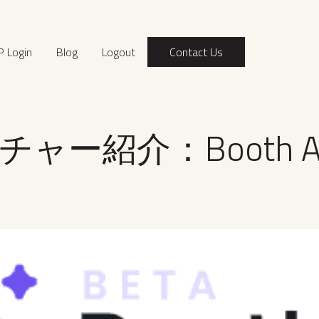
P Login
Blog
Logout
Contact Us
ャー紹介：Booth A