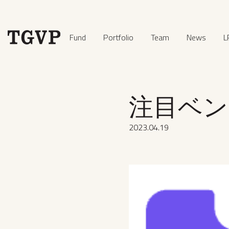
Fund
Portfolio
Team
News
L
注目ベンチ
2023
.
04
.
19